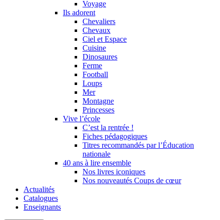
Voyage
Ils adorent
Chevaliers
Chevaux
Ciel et Espace
Cuisine
Dinosaures
Ferme
Football
Loups
Mer
Montagne
Princesses
Vive l’école
C’est la rentrée !
Fiches pédagogiques
Titres recommandés par l’Éducation
nationale
40 ans à lire ensemble
Nos livres iconiques
Nos nouveautés Coups de cœur
Actualités
Catalogues
Enseignants