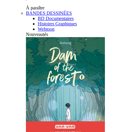
À paraître
BANDES DESSINÉES
BD Documentaires
Histoires Graphiques
Webtoon
Nouveautés