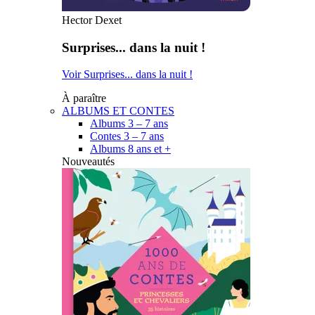
Hector Dexet
Surprises... dans la nuit !
Voir Surprises... dans la nuit !
À paraître
ALBUMS ET CONTES
Albums 3 – 7 ans
Contes 3 – 7 ans
Albums 8 ans et +
Nouveautés