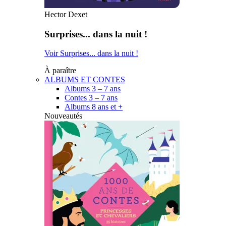
Hector Dexet
Surprises... dans la nuit !
Voir Surprises... dans la nuit !
À paraître
ALBUMS ET CONTES
Albums 3 – 7 ans
Contes 3 – 7 ans
Albums 8 ans et +
Nouveautés