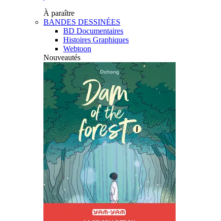
À paraître
BANDES DESSINÉES
BD Documentaires
Histoires Graphiques
Webtoon
Nouveautés