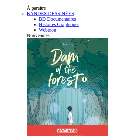
À paraître
BANDES DESSINÉES
BD Documentaires
Histoires Graphiques
Webtoon
Nouveautés