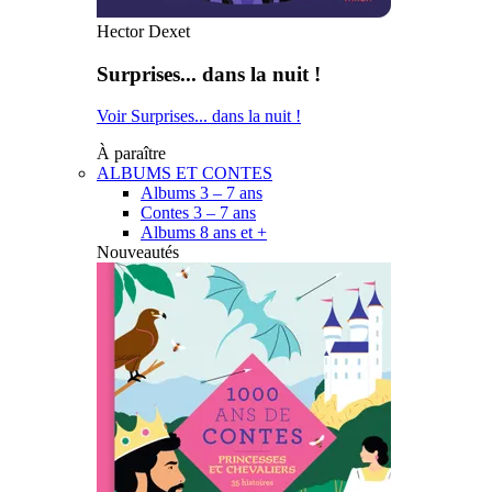
Hector Dexet
Surprises... dans la nuit !
Voir Surprises... dans la nuit !
À paraître
ALBUMS ET CONTES
Albums 3 – 7 ans
Contes 3 – 7 ans
Albums 8 ans et +
Nouveautés