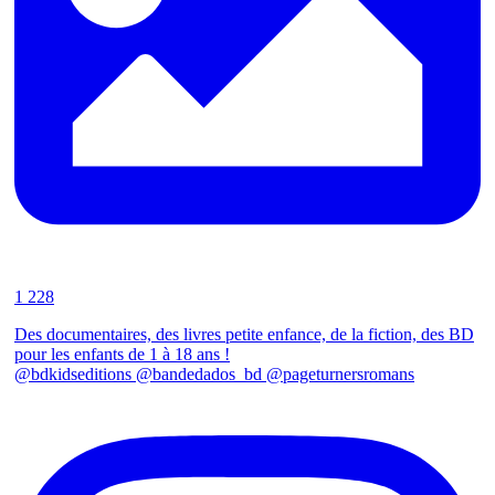
1 228
Des documentaires, des livres petite enfance, de la fiction, des BD
pour les enfants de 1 à 18 ans !
@bdkidseditions @bandedados_bd @pageturnersromans