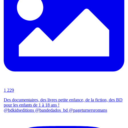
1 229
Des documentaires, des livres petite enfance, de la fiction, des BD
pour les enfants de 1 à 18 ans !
@bdkidseditions @bandedados_bd @pageturnersromans