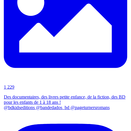
1 229
Des documentaires, des livres petite enfance, de la fiction, des BD
pour les enfants de 1 à 18 ans !
@bdkidseditions @bandedados_bd @pageturnersromans