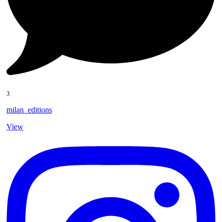
3
milan_editions
View