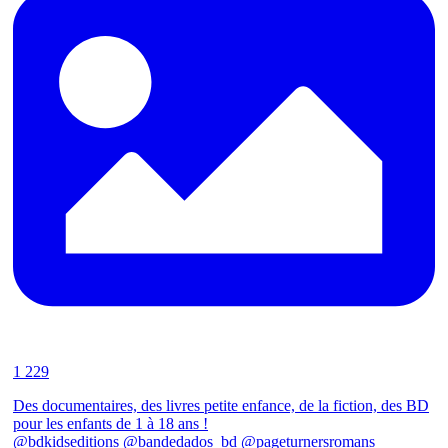
1 229
Des documentaires, des livres petite enfance, de la fiction, des BD
pour les enfants de 1 à 18 ans !
@bdkidseditions @bandedados_bd @pageturnersromans