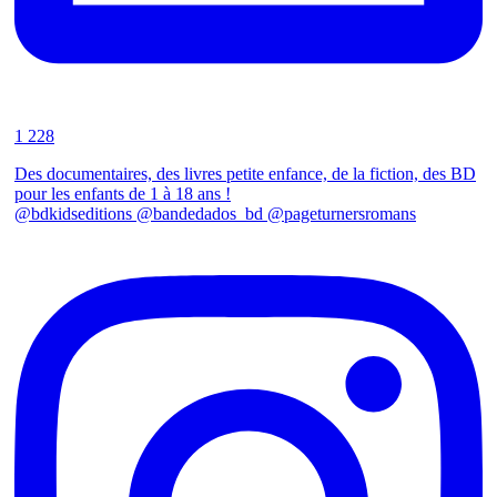
1 228
Des documentaires, des livres petite enfance, de la fiction, des BD
pour les enfants de 1 à 18 ans !
@bdkidseditions @bandedados_bd @pageturnersromans