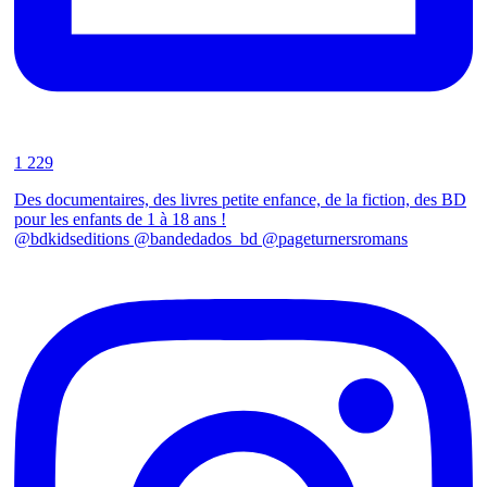
1 229
Des documentaires, des livres petite enfance, de la fiction, des BD
pour les enfants de 1 à 18 ans !
@bdkidseditions @bandedados_bd @pageturnersromans