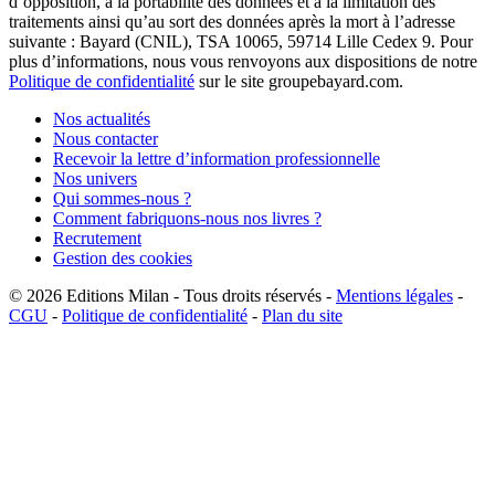
d’opposition, à la portabilité des données et à la limitation des
traitements ainsi qu’au sort des données après la mort à l’adresse
suivante : Bayard (CNIL), TSA 10065, 59714 Lille Cedex 9. Pour
plus d’informations, nous vous renvoyons aux dispositions de notre
Politique de confidentialité
sur le site groupebayard.com.
Nos actualités
Nous contacter
Recevoir la lettre d’information professionnelle
Nos univers
Qui sommes-nous ?
Comment fabriquons-nous nos livres ?
Recrutement
Gestion des cookies
© 2026
Editions Milan
-
Tous droits réservés
-
Mentions légales
-
CGU
-
Politique de confidentialité
-
Plan du site