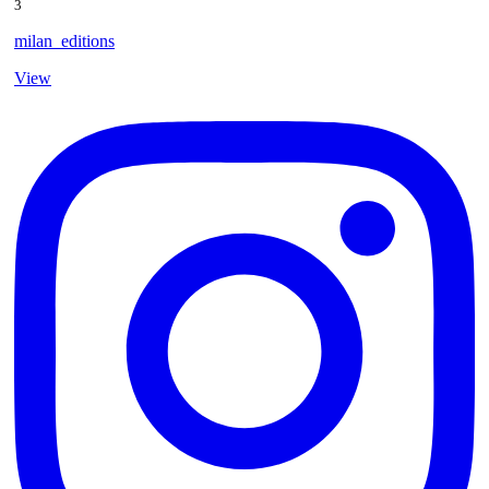
3
milan_editions
View