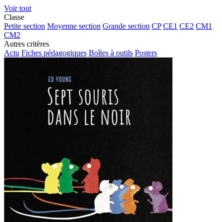
Voir tout
Classe
Petite section
Moyenne section
Grande section
CP
CE1
CE2
CM1
CM2
Autres critères
Actu
Fiches pédagogiques
Boîtes à outils
Posters