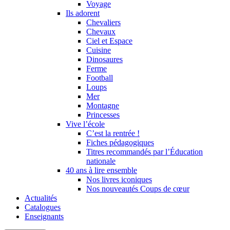
Voyage
Ils adorent
Chevaliers
Chevaux
Ciel et Espace
Cuisine
Dinosaures
Ferme
Football
Loups
Mer
Montagne
Princesses
Vive l’école
C’est la rentrée !
Fiches pédagogiques
Titres recommandés par l’Éducation
nationale
40 ans à lire ensemble
Nos livres iconiques
Nos nouveautés Coups de cœur
Actualités
Catalogues
Enseignants