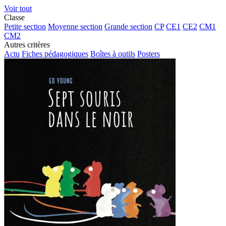
Voir tout
Classe
Petite section
Moyenne section
Grande section
CP
CE1
CE2
CM1
CM2
Autres critères
Actu
Fiches pédagogiques
Boîtes à outils
Posters