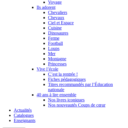
Voyage
Ils adorent
Chevaliers
Chevaux
Ciel et Espace
Cuisine
Dinosaures
Ferme
Football
Loups
Mer
Montagne
Princesses
Vive l’école
C’est la rentrée !
Fiches pédagogiques
Titres recommandés par l’Éducation
nationale
40 ans à lire ensemble
Nos livres iconiques
Nos nouveautés Coups de cœur
Actualités
Catalogues
Enseignants