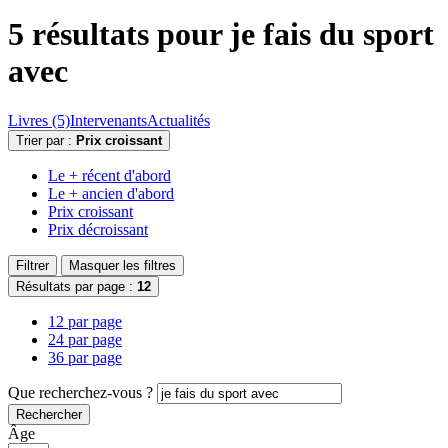
5 résultats pour
je fais du sport
avec
Livres (5)
Intervenants
Actualités
Trier par :
Prix croissant
Le + récent d'abord
Le + ancien d'abord
Prix croissant
Prix décroissant
Filtrer
Masquer les filtres
Résultats par page :
12
12 par page
24 par page
36 par page
Que recherchez-vous ?
Rechercher
Âge