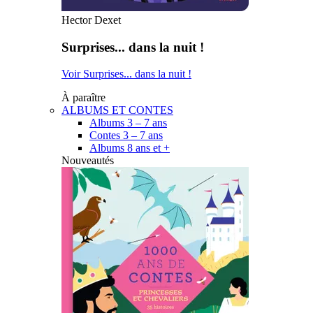
Hector Dexet
Surprises... dans la nuit !
Voir Surprises... dans la nuit !
À paraître
ALBUMS ET CONTES
Albums 3 – 7 ans
Contes 3 – 7 ans
Albums 8 ans et +
Nouveautés