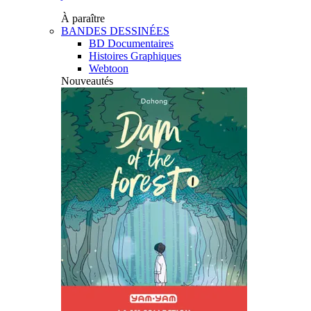
À paraître
BANDES DESSINÉES
BD Documentaires
Histoires Graphiques
Webtoon
Nouveautés