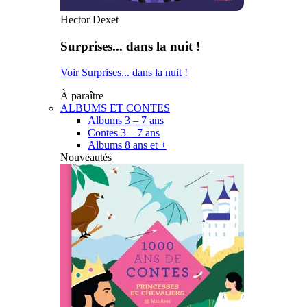
Hector Dexet
Surprises... dans la nuit !
Voir Surprises... dans la nuit !
À paraître
ALBUMS ET CONTES
Albums 3 – 7 ans
Contes 3 – 7 ans
Albums 8 ans et +
Nouveautés