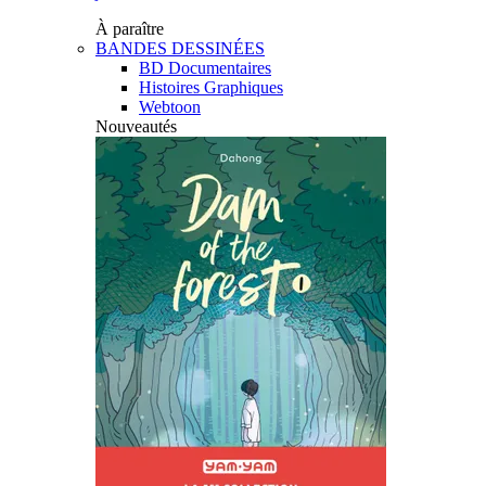
À paraître
BANDES DESSINÉES
BD Documentaires
Histoires Graphiques
Webtoon
Nouveautés