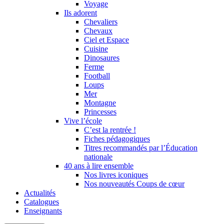
Voyage
Ils adorent
Chevaliers
Chevaux
Ciel et Espace
Cuisine
Dinosaures
Ferme
Football
Loups
Mer
Montagne
Princesses
Vive l’école
C’est la rentrée !
Fiches pédagogiques
Titres recommandés par l’Éducation
nationale
40 ans à lire ensemble
Nos livres iconiques
Nos nouveautés Coups de cœur
Actualités
Catalogues
Enseignants