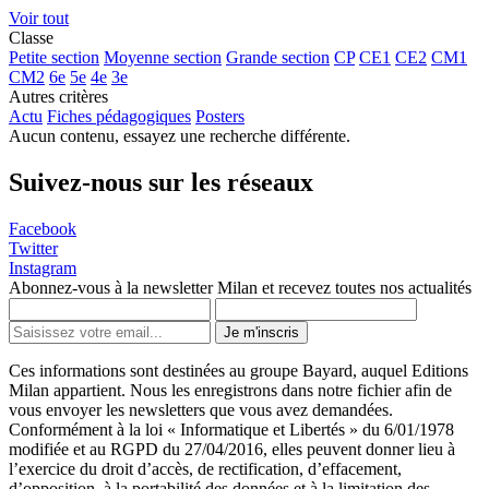
Voir tout
Classe
Petite section
Moyenne section
Grande section
CP
CE1
CE2
CM1
CM2
6e
5e
4e
3e
Autres critères
Actu
Fiches pédagogiques
Posters
Aucun contenu, essayez une recherche différente.
Suivez-nous sur les réseaux
Facebook
Twitter
Instagram
Abonnez-vous à la newsletter Milan et recevez toutes nos actualités
Je m'inscris
Ces informations sont destinées au groupe Bayard, auquel Editions
Milan appartient. Nous les enregistrons dans notre fichier afin de
vous envoyer les newsletters que vous avez demandées.
Conformément à la loi « Informatique et Libertés » du 6/01/1978
modifiée et au RGPD du 27/04/2016, elles peuvent donner lieu à
l’exercice du droit d’accès, de rectification, d’effacement,
d’opposition, à la portabilité des données et à la limitation des