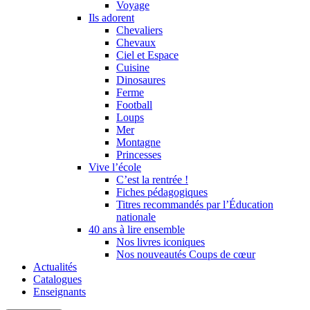
Voyage
Ils adorent
Chevaliers
Chevaux
Ciel et Espace
Cuisine
Dinosaures
Ferme
Football
Loups
Mer
Montagne
Princesses
Vive l’école
C’est la rentrée !
Fiches pédagogiques
Titres recommandés par l’Éducation
nationale
40 ans à lire ensemble
Nos livres iconiques
Nos nouveautés Coups de cœur
Actualités
Catalogues
Enseignants