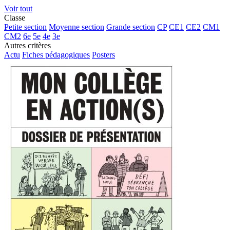
Voir tout
Classe
Petite section
Moyenne section
Grande section
CP
CE1
CE2
CM1
CM2
6e
5e
4e
3e
Autres critères
Actu
Fiches pédagogiques
Posters