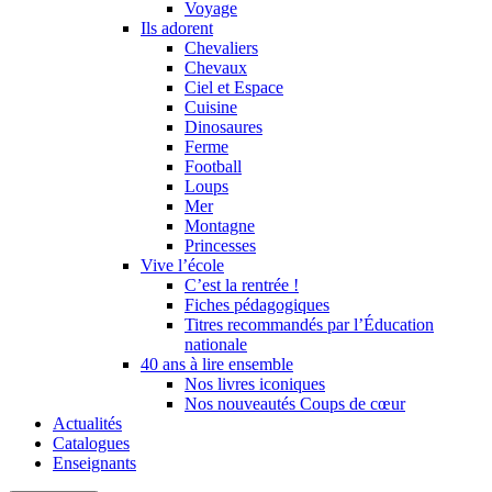
Voyage
Ils adorent
Chevaliers
Chevaux
Ciel et Espace
Cuisine
Dinosaures
Ferme
Football
Loups
Mer
Montagne
Princesses
Vive l’école
C’est la rentrée !
Fiches pédagogiques
Titres recommandés par l’Éducation
nationale
40 ans à lire ensemble
Nos livres iconiques
Nos nouveautés Coups de cœur
Actualités
Catalogues
Enseignants