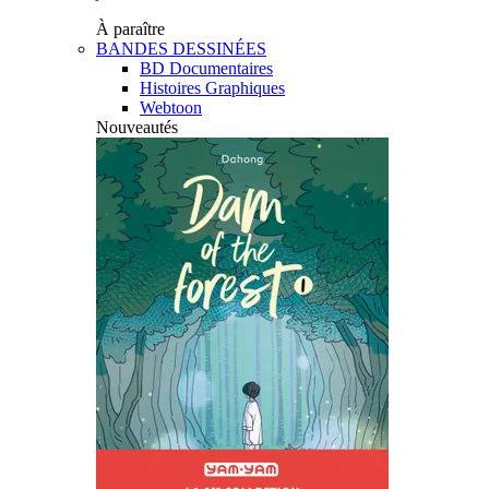
À paraître
BANDES DESSINÉES
BD Documentaires
Histoires Graphiques
Webtoon
Nouveautés