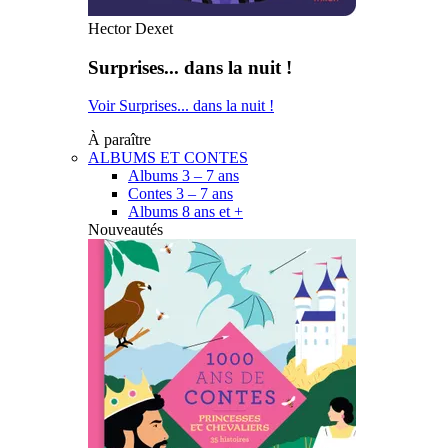
Hector Dexet
Surprises... dans la nuit !
Voir Surprises... dans la nuit !
À paraître
ALBUMS ET CONTES
Albums 3 – 7 ans
Contes 3 – 7 ans
Albums 8 ans et +
Nouveautés