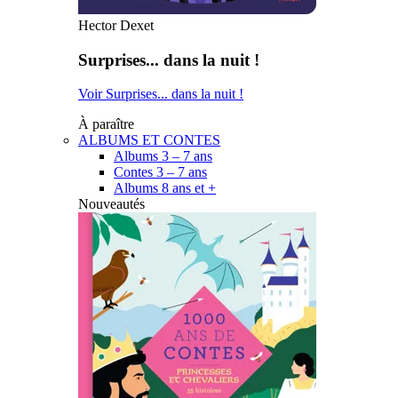
Hector Dexet
Surprises... dans la nuit !
Voir Surprises... dans la nuit !
À paraître
ALBUMS ET CONTES
Albums 3 – 7 ans
Contes 3 – 7 ans
Albums 8 ans et +
Nouveautés