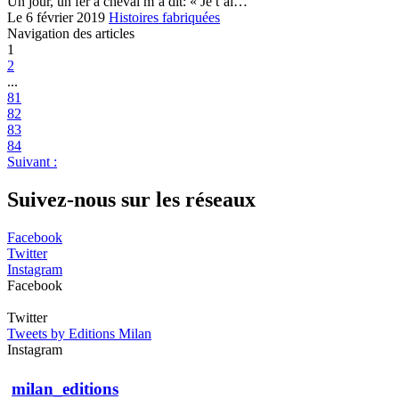
Un jour, un fer à cheval m’a dit: « Je t’ai…
Le 6 février 2019
Histoires fabriquées
Navigation des articles
1
2
...
81
82
83
84
Suivant :
Suivez-nous sur les réseaux
Facebook
Twitter
Instagram
Facebook
Twitter
Tweets by Editions Milan
Instagram
milan_editions