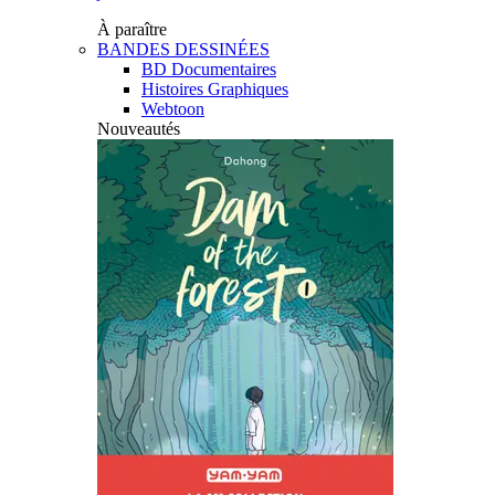
À paraître
BANDES DESSINÉES
BD Documentaires
Histoires Graphiques
Webtoon
Nouveautés