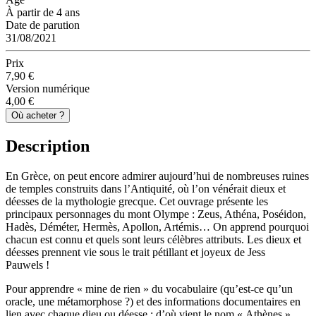
À partir de 4 ans
Date de parution
31/08/2021
Prix
7,90 €
Version numérique
4,00 €
Où acheter ?
Description
En Grèce, on peut encore admirer aujourd’hui de nombreuses ruines
de temples construits dans l’Antiquité, où l’on vénérait dieux et
déesses de la mythologie grecque. Cet ouvrage présente les
principaux personnages du mont Olympe : Zeus, Athéna, Poséidon,
Hadès, Déméter, Hermès, Apollon, Artémis… On apprend pourquoi
chacun est connu et quels sont leurs célèbres attributs. Les dieux et
déesses prennent vie sous le trait pétillant et joyeux de Jess
Pauwels !
Pour apprendre « mine de rien » du vocabulaire (qu’est-ce qu’un
oracle, une métamorphose ?) et des informations documentaires en
lien avec chaque dieu ou déesse : d’où vient le nom « Athènes »,