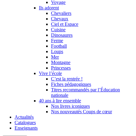
Voyage
Ils adorent
Chevaliers
Chevaux
Ciel et Espace
Cuisine
Dinosaures
Ferme
Football
Loups
Mer
Montagne
Princesses
Vive l’école
C’est la rentrée !
Fiches pédagogiques
Titres recommandés par l’Éducation
nationale
40 ans à lire ensemble
Nos livres iconiques
Nos nouveautés Coups de cœur
Actualités
Catalogues
Enseignants