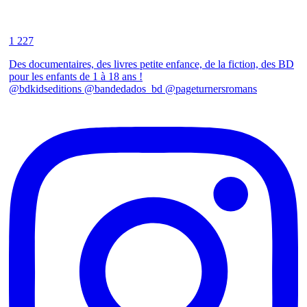
1 227
Des documentaires, des livres petite enfance, de la fiction, des BD
pour les enfants de 1 à 18 ans !
@bdkidseditions @bandedados_bd @pageturnersromans