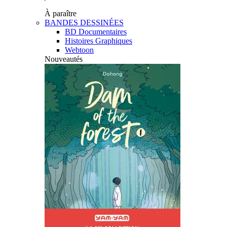
À paraître
BANDES DESSINÉES
BD Documentaires
Histoires Graphiques
Webtoon
Nouveautés