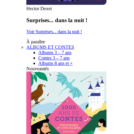
Hector Dexet
Surprises... dans la nuit !
Voir Surprises... dans la nuit !
À paraître
ALBUMS ET CONTES
Albums 3 – 7 ans
Contes 3 – 7 ans
Albums 8 ans et +
Nouveautés