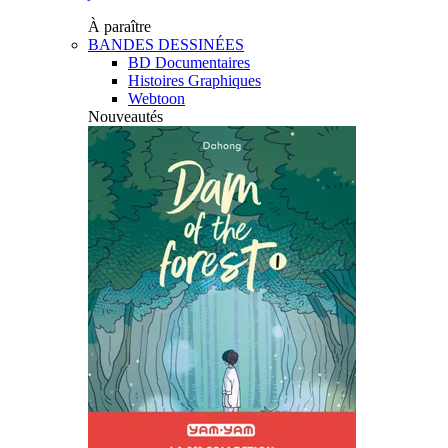
À paraître
BANDES DESSINÉES
BD Documentaires
Histoires Graphiques
Webtoon
Nouveautés