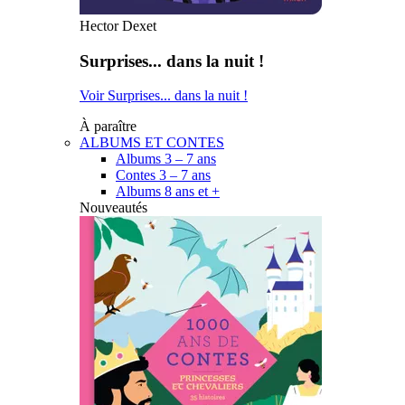
Hector Dexet
Surprises... dans la nuit !
Voir Surprises... dans la nuit !
À paraître
ALBUMS ET CONTES
Albums 3 – 7 ans
Contes 3 – 7 ans
Albums 8 ans et +
Nouveautés