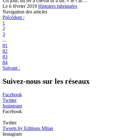
Un jour, un fer à cheval m’a dit: « Je t’ai…
Le 6 février 2019
Histoires fabriquées
Navigation des articles
Précédent :
1
2
3
...
81
82
83
84
Suivant :
Suivez-nous sur les réseaux
Facebook
Twitter
Instagram
Facebook
Twitter
Tweets by Editions Milan
Instagram