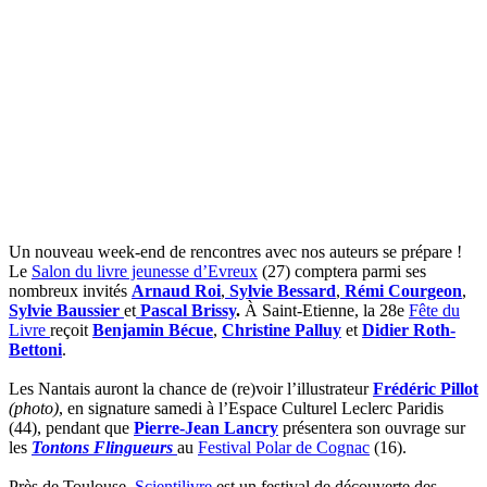
Un nouveau week-end de rencontres avec nos auteurs se prépare !
Le
Salon du livre jeunesse d’Evreux
(27) comptera parmi ses
nombreux invités
Arnaud Roi
,
Sylvie Bessard
,
Rémi Courgeon
,
Sylvie Baussier
et
Pascal Brissy
.
À Saint-Etienne, la 28e
Fête du
Livre
reçoit
Benjamin Bécue
,
Christine Palluy
et
Didier Roth-
Bettoni
.
Les Nantais auront la chance de (re)voir l’illustrateur
Frédéric Pillot
(photo)
, en signature samedi à l’Espace Culturel Leclerc Paridis
(44), pendant que
Pierre-Jean Lancry
présentera son ouvrage sur
les
Tontons Flingueurs
au
Festival Polar de Cognac
(16).
Près de Toulouse,
Scientilivre
est un festival de découverte des