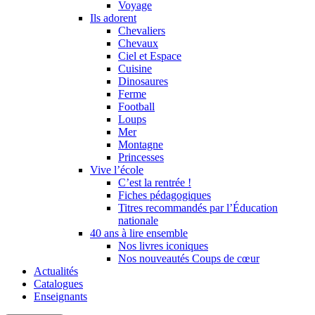
Voyage
Ils adorent
Chevaliers
Chevaux
Ciel et Espace
Cuisine
Dinosaures
Ferme
Football
Loups
Mer
Montagne
Princesses
Vive l’école
C’est la rentrée !
Fiches pédagogiques
Titres recommandés par l’Éducation
nationale
40 ans à lire ensemble
Nos livres iconiques
Nos nouveautés Coups de cœur
Actualités
Catalogues
Enseignants