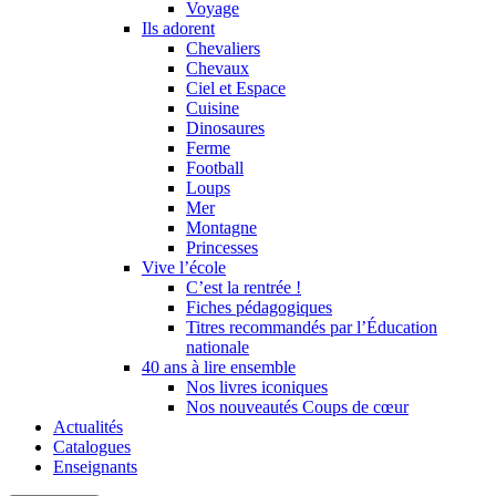
Voyage
Ils adorent
Chevaliers
Chevaux
Ciel et Espace
Cuisine
Dinosaures
Ferme
Football
Loups
Mer
Montagne
Princesses
Vive l’école
C’est la rentrée !
Fiches pédagogiques
Titres recommandés par l’Éducation
nationale
40 ans à lire ensemble
Nos livres iconiques
Nos nouveautés Coups de cœur
Actualités
Catalogues
Enseignants