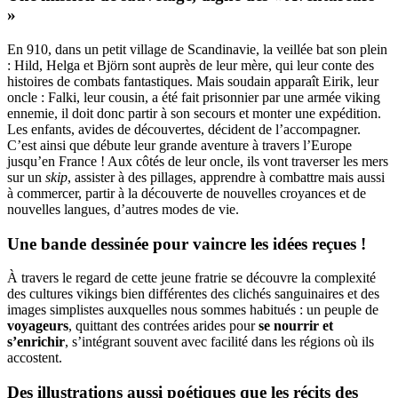
»
En 910, dans un petit village de Scandinavie, la veillée bat son plein
: Hild, Helga et Björn sont auprès de leur mère, qui leur conte des
histoires de combats fantastiques. Mais soudain apparaît Eirik, leur
oncle : Falki, leur cousin, a été fait prisonnier par une armée viking
ennemie, il doit donc partir à son secours et monter une expédition.
Les enfants, avides de découvertes, décident de l’accompagner.
C’est ainsi que débute leur grande aventure à travers l’Europe
jusqu’en France ! Aux côtés de leur oncle, ils vont traverser les mers
sur un
skip
, assister à des pillages, apprendre à combattre mais aussi
à commercer, partir à la découverte de nouvelles croyances et de
nouvelles langues, d’autres modes de vie.
Une bande dessinée pour vaincre les idées reçues !
À travers le regard de cette jeune fratrie se découvre la complexité
des cultures vikings bien différentes des clichés sanguinaires et des
images simplistes auxquelles nous sommes habitués : un peuple de
voyageurs
, quittant des contrées arides pour
se nourrir et
s’enrichir
, s’intégrant souvent avec facilité dans les régions où ils
accostent.
Des illustrations aussi poétiques que les récits des