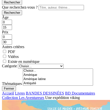
Rechercher
Que recherchez-vous ?
Rechercher
Âge
Prix
Autres critères
PDF
Vidéos
Existe en numérique
Catégorie
Thématiques
Fermer
Accueil
Livres
BANDES DESSINÉES
BD Documentaires
Collection Les Aventureurs
Une expédition viking