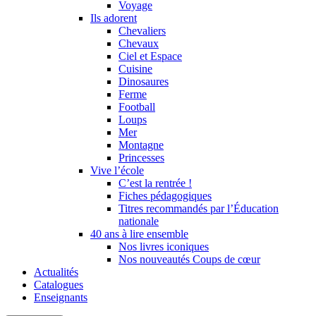
Voyage
Ils adorent
Chevaliers
Chevaux
Ciel et Espace
Cuisine
Dinosaures
Ferme
Football
Loups
Mer
Montagne
Princesses
Vive l’école
C’est la rentrée !
Fiches pédagogiques
Titres recommandés par l’Éducation
nationale
40 ans à lire ensemble
Nos livres iconiques
Nos nouveautés Coups de cœur
Actualités
Catalogues
Enseignants