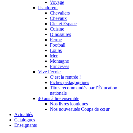
Voyage
Ils adorent
Chevaliers
Chevaux
Ciel et Espace
Cuisine
Dinosaures
Ferme
Football
Loups
Mer
Montagne
Princesses
Vive l’école
C’est la rentrée !
Fiches pédagogiques
Titres recommandés par l’Éducation
nationale
40 ans à lire ensemble
Nos livres iconiques
Nos nouveautés Coups de cœur
Actualités
Catalogues
Enseignants