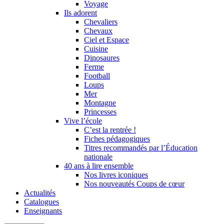
Voyage
Ils adorent
Chevaliers
Chevaux
Ciel et Espace
Cuisine
Dinosaures
Ferme
Football
Loups
Mer
Montagne
Princesses
Vive l’école
C’est la rentrée !
Fiches pédagogiques
Titres recommandés par l’Éducation
nationale
40 ans à lire ensemble
Nos livres iconiques
Nos nouveautés Coups de cœur
Actualités
Catalogues
Enseignants