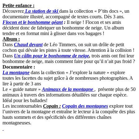
Petite enfance :
Découvrez
La station de ski
dans la collection « P’tits docs », un
documentaire illustré, accompagné de textes courts. Dès 3 ans.
Flocon et le bonhomme géant
:
Il neige ! Flocon et ses amis
décident donc de fabriquer un bonhomme de neige. Un album
tendre et en format mini à glisser dans vos bagages !
Album :
Dans
Chaud devant
de Léo Timmers, on suit un drôle de petit
cochon qui dévale les pistes à toute vitesse. Attention à la collision !
Dans
Un câlin pour le bonhomme de neige
,
trois amis ont
fini leur
bonhomme de neige, mais comment faire pour qu’il n’ait pas froid ?
Documentaire :
La montagne
dans la collection « J’explore la nature » explore
toutes les facettes du sujet grâce à de nombreuses photographies. A
lire à partir de 3 ans
Le « guide nature »
Animaux de la montagne
, présente plus de 50
animaux à travers des informations détaillées sur chaque espèce.
Idéal pour les ballades!
Les incontournables
Copain :
Copain des montagnes
explore tout
l’univers de la montagne et entraîne le lecteur à la conquête des plus
hauts sommets et des spécificités des différentes chaînes
montagneuses.