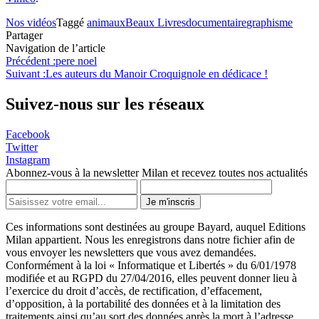
Nos vidéos
Taggé
animaux
Beaux Livres
documentaire
graphisme
Partager
Navigation de l’article
Précédent :
pere noel
Suivant :
Les auteurs du Manoir Croquignole en dédicace !
Suivez-nous sur les réseaux
Facebook
Twitter
Instagram
Abonnez-vous à la newsletter Milan et recevez toutes nos actualités
Je m'inscris
Ces informations sont destinées au groupe Bayard, auquel Editions
Milan appartient. Nous les enregistrons dans notre fichier afin de
vous envoyer les newsletters que vous avez demandées.
Conformément à la loi « Informatique et Libertés » du 6/01/1978
modifiée et au RGPD du 27/04/2016, elles peuvent donner lieu à
l’exercice du droit d’accès, de rectification, d’effacement,
d’opposition, à la portabilité des données et à la limitation des
traitements ainsi qu’au sort des données après la mort à l’adresse