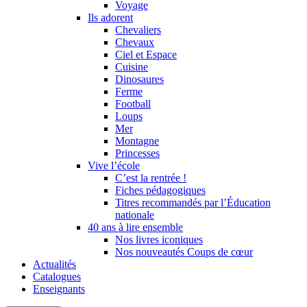
Voyage
Ils adorent
Chevaliers
Chevaux
Ciel et Espace
Cuisine
Dinosaures
Ferme
Football
Loups
Mer
Montagne
Princesses
Vive l’école
C’est la rentrée !
Fiches pédagogiques
Titres recommandés par l’Éducation
nationale
40 ans à lire ensemble
Nos livres iconiques
Nos nouveautés Coups de cœur
Actualités
Catalogues
Enseignants