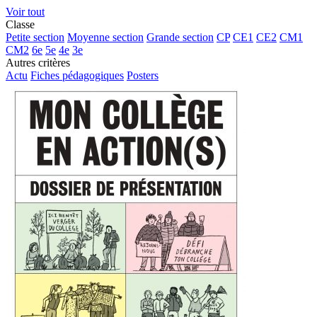
Voir tout
Classe
Petite section
Moyenne section
Grande section
CP
CE1
CE2
CM1
CM2
6e
5e
4e
3e
Autres critères
Actu
Fiches pédagogiques
Posters