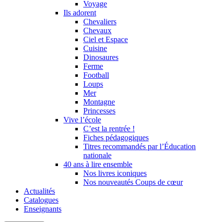
Voyage
Ils adorent
Chevaliers
Chevaux
Ciel et Espace
Cuisine
Dinosaures
Ferme
Football
Loups
Mer
Montagne
Princesses
Vive l’école
C’est la rentrée !
Fiches pédagogiques
Titres recommandés par l’Éducation
nationale
40 ans à lire ensemble
Nos livres iconiques
Nos nouveautés Coups de cœur
Actualités
Catalogues
Enseignants