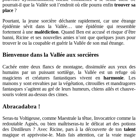
pourrait-il que la Vallée soit l’endroit où elle pourra enfin
trouver sa
place
?
Pourtant, la jeune sorcière déchante rapidement, car une étrange
épidémie sévit dans la Vallée… une épidémie qui ressemble
fortement à une
malédiction
. Quand Ben est accusé et risque d’être
banni, Ricine et ses nouvelles amies n’ont que quelques jours pour
trouver le ou la coupable et guérir la Vallée de son mal étrange.
Bienvenue dans la Vallée aux sorcières
Cachée entre deux flancs de montagne, dissimulée aux yeux des
humains par un puissant sortilège, la Vallée est un refuge où
magiciens et créatures fantastiques vivent en
harmonie
.
Les
maisons y sont envahies par la végétation, citrouilles et mandragores
fantasques s’agitent au gré de leurs humeurs, chiens ailés et chauve-
souris volent au-dessus des cimes.
Abracadabra !
Seras-tu Voltigeuse, comme Maestrale la têtue, Invocatrice comme la
redoutable Agnès, ou bien maîtriseras-tu le délicat art des potions
des Distilleurs ? Avec Ricine, pars à la découverte de ton
talent
magique et apprivoise-le. Mais fais attention, car la vraie magie