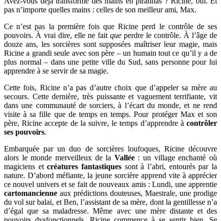
Avez-vous déjà transformé des mains en piranhas ? Ricine, oui. Et
pas n’importe quelles mains : celles de son meilleur ami, Max.
Ce n’est pas la première fois que Ricine perd le contrôle de ses
pouvoirs. À vrai dire, elle ne fait
que
perdre le contrôle. À l’âge de
douze ans, les sorcières sont supposées maîtriser leur magie, mais
Ricine a grandi seule avec son père – un humain tout ce qu’il y a de
plus normal – dans une petite ville du Sud, sans personne pour lui
apprendre à se servir de sa magie.
Cette fois, Ricine n’a pas d’autre choix que d’appeler sa mère au
secours. Cette dernière, très puissante et vaguement terrifiante, vit
dans une communauté de sorciers, à l’écart du monde, et ne rend
visite à sa fille que de temps en temps. Pour protéger Max et
son
père, Ricine accepte de la suivre, le temps d’apprendre à
contrôler
ses pouvoirs
.
Embarquée par un duo de sorcières loufoques, Ricine découvre
alors le monde merveilleux de la
Vallée
: un village enchanté où
magiciens et
créatures fantastiques
sont à l’abri, entourés par la
nature. D’abord méfiante, la jeune sorcière apprend vite à apprécier
ce nouvel univers et se fait de nouveaux amis : Lundi, une apprentie
cartomancienne
aux prédictions douteuses, Maestrale, une prodige
du vol sur balai, et Ben, l’assistant de sa mère, dont la gentillesse n’a
d’égal que sa maladresse. Même avec une mère distante et des
pouvoirs dysfonctionnels, Ricine commence à se sentir bien. Se