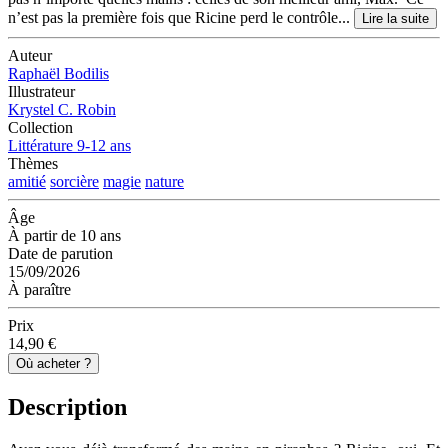
n’est pas la première fois que Ricine perd le contrôle...
Lire la suite
Auteur
Raphaël Bodilis
Illustrateur
Krystel C. Robin
Collection
Littérature 9-12 ans
Thèmes
amitié
sorcière
magie
nature
Âge
À partir de 10 ans
Date de parution
15/09/2026
À paraître
Prix
14,90 €
Où acheter ?
Description