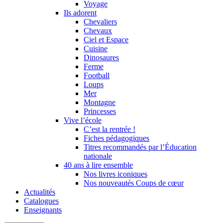
Voyage
Ils adorent
Chevaliers
Chevaux
Ciel et Espace
Cuisine
Dinosaures
Ferme
Football
Loups
Mer
Montagne
Princesses
Vive l’école
C’est la rentrée !
Fiches pédagogiques
Titres recommandés par l’Éducation
nationale
40 ans à lire ensemble
Nos livres iconiques
Nos nouveautés Coups de cœur
Actualités
Catalogues
Enseignants