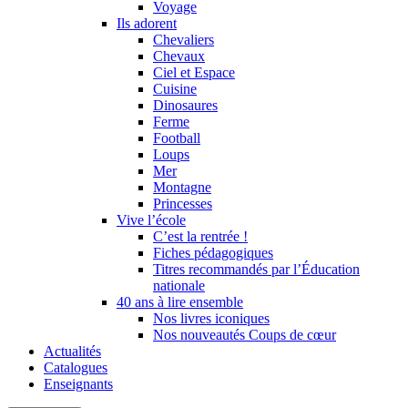
Voyage
Ils adorent
Chevaliers
Chevaux
Ciel et Espace
Cuisine
Dinosaures
Ferme
Football
Loups
Mer
Montagne
Princesses
Vive l’école
C’est la rentrée !
Fiches pédagogiques
Titres recommandés par l’Éducation
nationale
40 ans à lire ensemble
Nos livres iconiques
Nos nouveautés Coups de cœur
Actualités
Catalogues
Enseignants