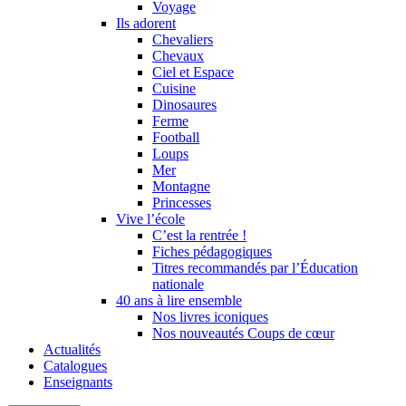
Voyage
Ils adorent
Chevaliers
Chevaux
Ciel et Espace
Cuisine
Dinosaures
Ferme
Football
Loups
Mer
Montagne
Princesses
Vive l’école
C’est la rentrée !
Fiches pédagogiques
Titres recommandés par l’Éducation
nationale
40 ans à lire ensemble
Nos livres iconiques
Nos nouveautés Coups de cœur
Actualités
Catalogues
Enseignants