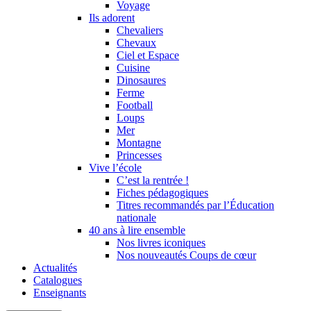
Voyage
Ils adorent
Chevaliers
Chevaux
Ciel et Espace
Cuisine
Dinosaures
Ferme
Football
Loups
Mer
Montagne
Princesses
Vive l’école
C’est la rentrée !
Fiches pédagogiques
Titres recommandés par l’Éducation
nationale
40 ans à lire ensemble
Nos livres iconiques
Nos nouveautés Coups de cœur
Actualités
Catalogues
Enseignants