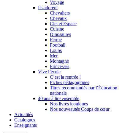
Voyage
Ils adorent
Chevaliers
Chevaux
Ciel et Espace
Cuisine
Dinosaures
Ferme
Football
Loups
Mer
Montagne
Princesses
Vive l’école
C’est la rentrée !
Fiches pédagogiques
Titres recommandés par l’Éducation
nationale
40 ans à lire ensemble
Nos livres iconiques
Nos nouveautés Coups de cœur
Actualités
Catalogues
Enseignants