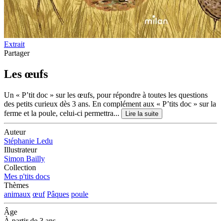
Extrait
Partager
Les œufs
Un « P’tit doc » sur les œufs, pour répondre à toutes les questions
des petits curieux dès 3 ans. En complément aux « P’tits doc » sur la
ferme et la poule, celui-ci permettra...
Lire la suite
Auteur
Stéphanie Ledu
Illustrateur
Simon Bailly
Collection
Mes p'tits docs
Thèmes
animaux
œuf
Pâques
poule
Âge
À partir de 3 ans