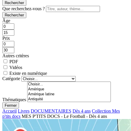
Rechercher
Que recherchez-vous ?
Rechercher
Âge
Prix
Autres critères
PDF
Vidéos
Existe en numérique
Catégorie
Thématiques
Fermer
Accueil
Livres
DOCUMENTAIRES
Dès 4 ans
Collection Mes
p'tits docs
MES P'TITS DOCS - Le Football - Dès 4 ans