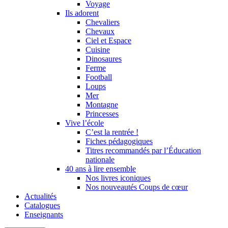
Voyage
Ils adorent
Chevaliers
Chevaux
Ciel et Espace
Cuisine
Dinosaures
Ferme
Football
Loups
Mer
Montagne
Princesses
Vive l’école
C’est la rentrée !
Fiches pédagogiques
Titres recommandés par l’Éducation
nationale
40 ans à lire ensemble
Nos livres iconiques
Nos nouveautés Coups de cœur
Actualités
Catalogues
Enseignants