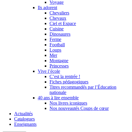
Voyage
Ils adorent
Chevaliers
Chevaux
Ciel et Espace
Cuisine
Dinosaures
Ferme
Football
Loups
Mer
Montagne
Princesses
Vive l’école
C’est la rentrée !
Fiches pédagogiques
Titres recommandés par l’Éducation
nationale
40 ans à lire ensemble
Nos livres iconiques
Nos nouveautés Coups de cœur
Actualités
Catalogues
Enseignants