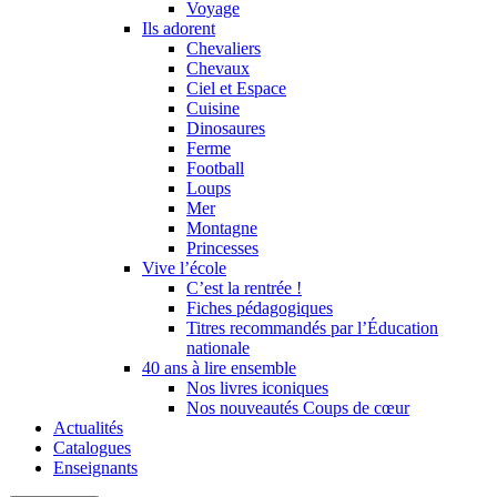
Voyage
Ils adorent
Chevaliers
Chevaux
Ciel et Espace
Cuisine
Dinosaures
Ferme
Football
Loups
Mer
Montagne
Princesses
Vive l’école
C’est la rentrée !
Fiches pédagogiques
Titres recommandés par l’Éducation
nationale
40 ans à lire ensemble
Nos livres iconiques
Nos nouveautés Coups de cœur
Actualités
Catalogues
Enseignants