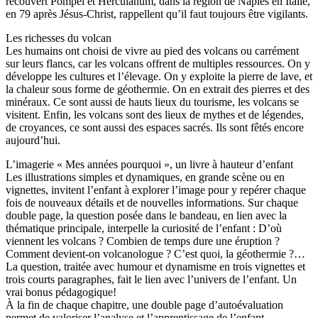
recouvert Pompéi et Herculanum, dans la région de Naples en Italie,
en 79 après Jésus-Christ, rappellent qu’il faut toujours être vigilants.
Les richesses du volcan
Les humains ont choisi de vivre au pied des volcans ou carrément
sur leurs flancs, car les volcans offrent de multiples ressources. On y
développe les cultures et l’élevage. On y exploite la pierre de lave, et
la chaleur sous forme de géothermie. On en extrait des pierres et des
minéraux. Ce sont aussi de hauts lieux du tourisme, les volcans se
visitent. Enfin, les volcans sont des lieux de mythes et de légendes,
de croyances, ce sont aussi des espaces sacrés. Ils sont fêtés encore
aujourd’hui.
L’imagerie « Mes années pourquoi », un livre à hauteur d’enfant
Les illustrations simples et dynamiques, en grande scène ou en
vignettes, invitent l’enfant à explorer l’image pour y repérer chaque
fois de nouveaux détails et de nouvelles informations. Sur chaque
double page, la question posée dans le bandeau, en lien avec la
thématique principale, interpelle la curiosité de l’enfant : D’où
viennent les volcans ? Combien de temps dure une éruption ?
Comment devient-on volcanologue ? C’est quoi, la géothermie ?…
La question, traitée avec humour et dynamisme en trois vignettes et
trois courts paragraphes, fait le lien avec l’univers de l’enfant. Un
vrai bonus pédagogique!
À la fin de chaque chapitre, une double page d’autoévaluation
permet de valoriser l’analyse et l’apprentissage de l’enfant.