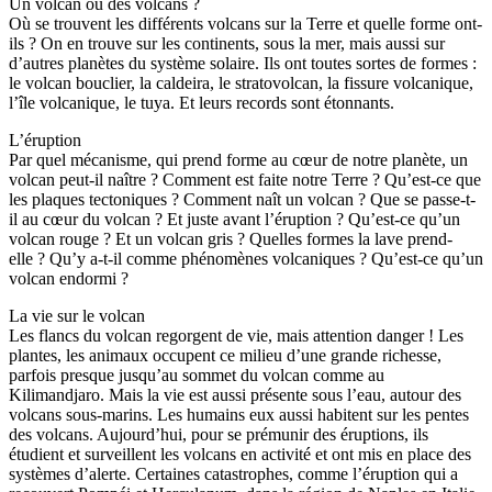
Un volcan ou des volcans ?
Où se trouvent les différents volcans sur la Terre et quelle forme ont-
ils ? On en trouve sur les continents, sous la mer, mais aussi sur
d’autres planètes du système solaire. Ils ont toutes sortes de formes :
le volcan bouclier, la caldeira, le stratovolcan, la fissure volcanique,
l’île volcanique, le tuya. Et leurs records sont étonnants.
L’éruption
Par quel mécanisme, qui prend forme au cœur de notre planète, un
volcan peut-il naître ? Comment est faite notre Terre ? Qu’est-ce que
les plaques tectoniques ? Comment naît un volcan ? Que se passe-t-
il au cœur du volcan ? Et juste avant l’éruption ? Qu’est-ce qu’un
volcan rouge ? Et un volcan gris ? Quelles formes la lave prend-
elle ? Qu’y a-t-il comme phénomènes volcaniques ? Qu’est-ce qu’un
volcan endormi ?
La vie sur le volcan
Les flancs du volcan regorgent de vie, mais attention danger ! Les
plantes, les animaux occupent ce milieu d’une grande richesse,
parfois presque jusqu’au sommet du volcan comme au
Kilimandjaro. Mais la vie est aussi présente sous l’eau, autour des
volcans sous-marins. Les humains eux aussi habitent sur les pentes
des volcans. Aujourd’hui, pour se prémunir des éruptions, ils
étudient et surveillent les volcans en activité et ont mis en place des
systèmes d’alerte. Certaines catastrophes, comme l’éruption qui a