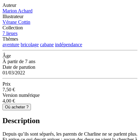
Auteur
Marion Achard
Illustrateur
Vérane Cottin
Collection
7 lieues
Thèmes
aventure
bricolage
cabane
indépendance
Âge
À partir de 7 ans
Date de parution
01/03/2022
Prix
7,50 €
Version numérique
4,00 €
Où acheter ?
Description
Depuis qu’ils sont séparés, les parents de Charline ne se parlent plus.
Et arrive ce qui devait arriver : aucun des deux ne vient la chercher à