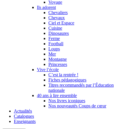
Voyage
Ils adorent
Chevaliers
Chevaux
Ciel et Espace
Cuisine
Dinosaures
Ferme
Football
Loups
Mer
Montagne
Princesses
Vive l’école
C’est la rentrée !
Fiches pédagogiques
Titres recommandés par l’Éducation
nationale
40 ans à lire ensemble
Nos livres iconiques
Nos nouveautés Coups de cœur
Actualités
Catalogues
Enseignants