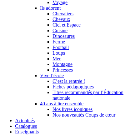
Voyage
Ils adorent
Chevaliers
Chevaux
Ciel et Espace
Cuisine
Dinosaures
Ferme
Football
Loups
Mer
Montagne
Princesses
Vive l’école
C’est la rentrée !
Fiches pédagogiques
Titres recommandés par l’Éducation
nationale
40 ans à lire ensemble
Nos livres iconiques
Nos nouveautés Coups de cœur
Actualités
Catalogues
Enseignants