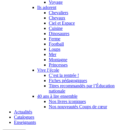
Voyage
Ils adorent
Chevaliers
Chevaux
Ciel et Espace
Cuisine
Dinosaures
Ferme
Football
Loups
Mer
Montagne
Princesses
Vive l’école
C’est la rentrée !
Fiches pédagogiques
Titres recommandés par l’Éducation
nationale
40 ans à lire ensemble
Nos livres iconiques
Nos nouveautés Coups de cœur
Actualités
Catalogues
Enseignants