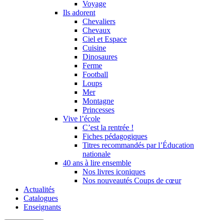
Voyage
Ils adorent
Chevaliers
Chevaux
Ciel et Espace
Cuisine
Dinosaures
Ferme
Football
Loups
Mer
Montagne
Princesses
Vive l’école
C’est la rentrée !
Fiches pédagogiques
Titres recommandés par l’Éducation
nationale
40 ans à lire ensemble
Nos livres iconiques
Nos nouveautés Coups de cœur
Actualités
Catalogues
Enseignants