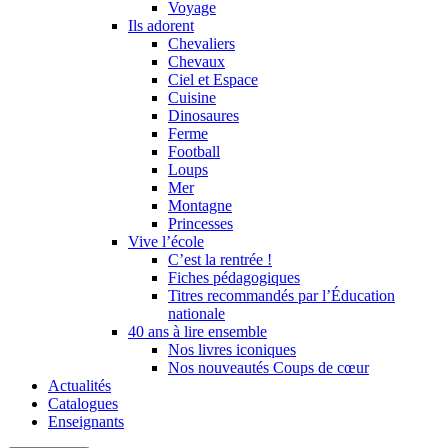
Voyage
Ils adorent
Chevaliers
Chevaux
Ciel et Espace
Cuisine
Dinosaures
Ferme
Football
Loups
Mer
Montagne
Princesses
Vive l’école
C’est la rentrée !
Fiches pédagogiques
Titres recommandés par l’Éducation
nationale
40 ans à lire ensemble
Nos livres iconiques
Nos nouveautés Coups de cœur
Actualités
Catalogues
Enseignants