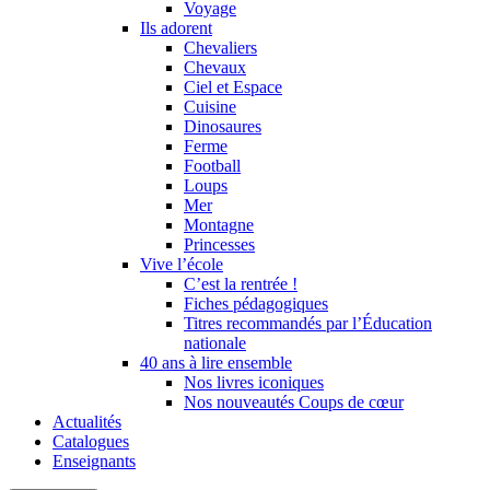
Voyage
Ils adorent
Chevaliers
Chevaux
Ciel et Espace
Cuisine
Dinosaures
Ferme
Football
Loups
Mer
Montagne
Princesses
Vive l’école
C’est la rentrée !
Fiches pédagogiques
Titres recommandés par l’Éducation
nationale
40 ans à lire ensemble
Nos livres iconiques
Nos nouveautés Coups de cœur
Actualités
Catalogues
Enseignants