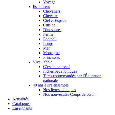
Voyage
Ils adorent
Chevaliers
Chevaux
Ciel et Espace
Cuisine
Dinosaures
Ferme
Football
Loups
Mer
Montagne
Princesses
Vive l’école
C’est la rentrée !
Fiches pédagogiques
Titres recommandés par l’Éducation
nationale
40 ans à lire ensemble
Nos livres iconiques
Nos nouveautés Coups de cœur
Actualités
Catalogues
Enseignants