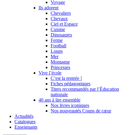
Voyage
Ils adorent
Chevaliers
Chevaux
Ciel et Espace
Cuisine
Dinosaures
Ferme
Football
Loups
Mer
Montagne
Princesses
Vive l’école
C’est la rentrée !
Fiches pédagogiques
Titres recommandés par l’Éducation
nationale
40 ans à lire ensemble
Nos livres iconiques
Nos nouveautés Coups de cœur
Actualités
Catalogues
Enseignants