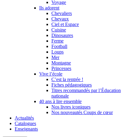
Voyage
Ils adorent
Chevaliers
Chevaux
Ciel et Espace
Cuisine
Dinosaures
Ferme
Football
Loups
Mer
Montagne
Princesses
Vive l’école
C’est la rentrée !
Fiches pédagogiques
Titres recommandés par l’Éducation
nationale
40 ans à lire ensemble
Nos livres iconiques
Nos nouveautés Coups de cœur
Actualités
Catalogues
Enseignants