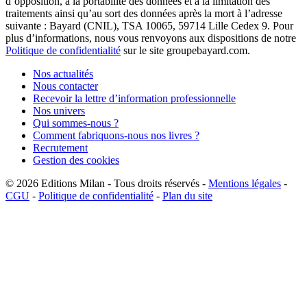
d’opposition, à la portabilité des données et à la limitation des
traitements ainsi qu’au sort des données après la mort à l’adresse
suivante : Bayard (CNIL), TSA 10065, 59714 Lille Cedex 9. Pour
plus d’informations, nous vous renvoyons aux dispositions de notre
Politique de confidentialité
sur le site groupebayard.com.
Nos actualités
Nous contacter
Recevoir la lettre d’information professionnelle
Nos univers
Qui sommes-nous ?
Comment fabriquons-nous nos livres ?
Recrutement
Gestion des cookies
© 2026
Editions Milan
-
Tous droits réservés
-
Mentions légales
-
CGU
-
Politique de confidentialité
-
Plan du site